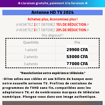
❇️ Livraison gratuite, paiement à la livraison ❇️
Antenne HD TV 2024
Achetez plus, économisez plus !
🎉ACHETEZ
2
ET OBTENEZ
15% DE RÉDUCTION
🎉
🎉ACHETEZ
3
ET OBTENEZ
20% DE RÉDUCTION
🎉
Prix dégressif !
Quantités
Prix
29900 CFA
1 acheté
53000 CFA
2 achetés
77000 CFA
3 achetés
"Revolutionise votre expérience télévisée."
-Dites adieu aux câbles et aux billets de banque avec
notre nouvelle antenne TV. Profitez de centaines de
programmes de TVHD sans fin, compatibles avec les
adaptateurs TV, et de nombreuses marques de télévision
numérique. Plongez-vous dans une image authentique.