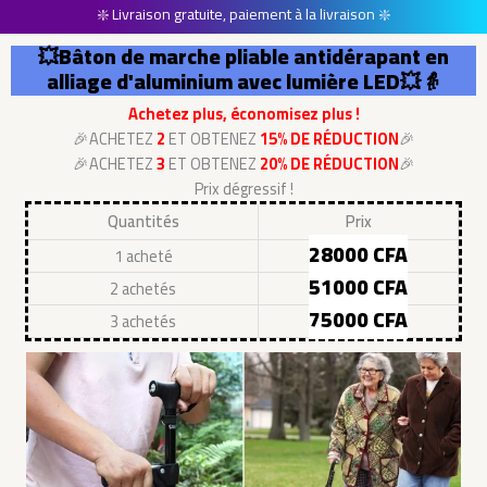
❇️ Livraison gratuite, paiement à la livraison ❇️
💥Bâton de marche pliable antidérapant en
alliage d'aluminium avec lumière LED💥👵
Achetez plus, économisez plus !
🎉ACHETEZ
2
ET OBTENEZ
15% DE RÉDUCTION
🎉
🎉ACHETEZ
3
ET OBTENEZ
20% DE RÉDUCTION
🎉
Prix dégressif !
Quantités
Prix
28000 CFA
1 acheté
51000 CFA
2 achetés
75000 CFA
3 achetés