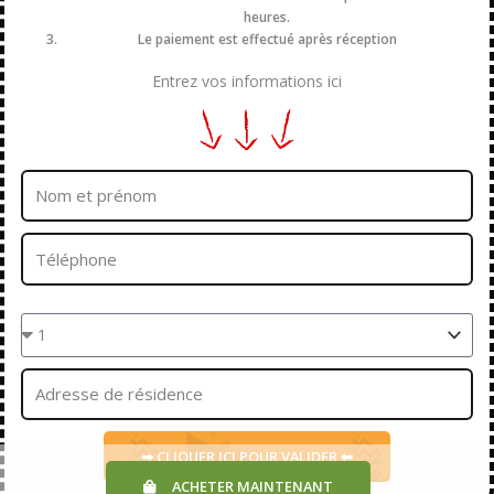
heures.
Le paiement est effectué après réception
Entrez vos informations ici
Nom
et
prénom
Téléphone
Quantités
Adresse
➡ CLIQUER ICI POUR VALIDER ⬅
ACHETER MAINTENANT