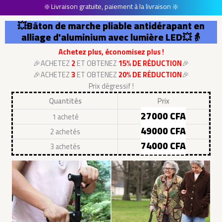
❇️ Livraison gratuite, paiement à la livraison ❇️
💥Bâton de marche pliable antidérapant en
alliage d'aluminium avec lumière LED💥👵
Achetez plus, économisez plus !
🎉ACHETEZ
2
ET OBTENEZ
15% DE RÉDUCTION
🎉
🎉ACHETEZ
3
ET OBTENEZ
20% DE RÉDUCTION
🎉
Prix dégressif !
Quantités
Prix
27000 CFA
1 acheté
49000 CFA
2 achetés
74000 CFA
3 achetés