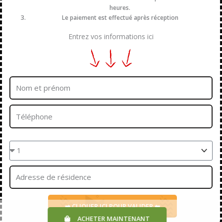
heures.
Le paiement est effectué après réception
Entrez vos informations ici
Nom
et
prénom
Téléphone
Quantités
Adresse
➡ CLIQUER ICI POUR VALIDER ⬅
ACHETER MAINTENANT