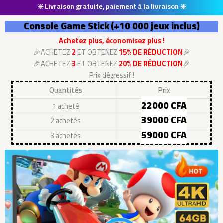
❇️ Livraison gratuite, paiement à la livraison ❇️
Console Game Stick (+10 000 jeux inclus)
Achetez plus, économisez plus !
🎉ACHETEZ
2
ET OBTENEZ
15% DE RÉDUCTION
🎉
🎉ACHETEZ
3
ET OBTENEZ
20% DE RÉDUCTION
🎉
Prix dégressif !
Quantités
Prix
22000 CFA
1 acheté
39000 CFA
2 achetés
59000 CFA
3 achetés