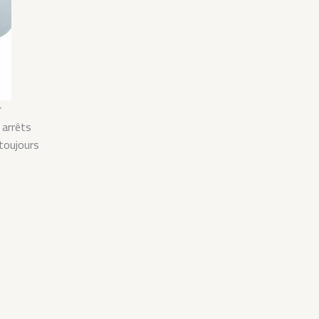
r
 arrêts
toujours