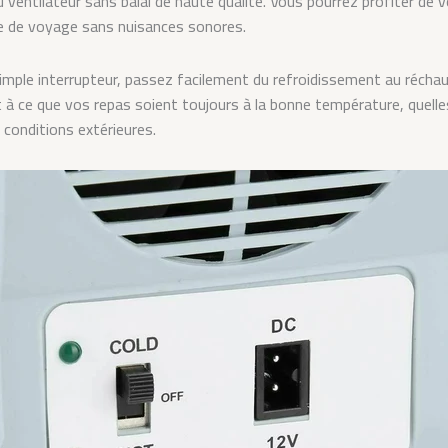
 ventilateur sans balai de haute qualité. Vous pourrez profiter de 
e de voyage sans nuisances sonores.
imple interrupteur, passez facilement du refroidissement au réch
nt à ce que vos repas soient toujours à la bonne température, quell
 conditions extérieures.