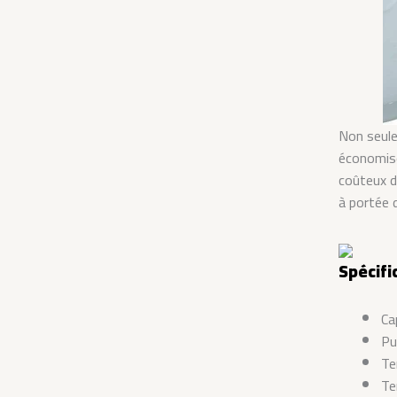
Non seule
économise
coûteux d
à portée 
Spécifi
Ca
Pu
Te
Te