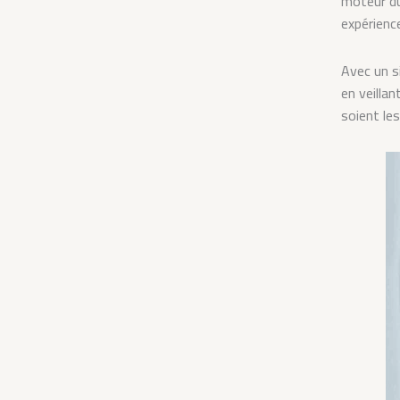
moteur du
expérienc
Avec un s
en veilla
soient les