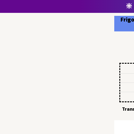
❇️
Frigo
Trans