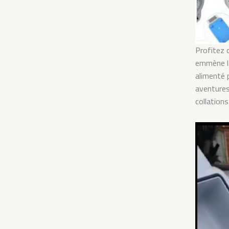
Profitez 
emmène la
alimenté 
aventures
collation