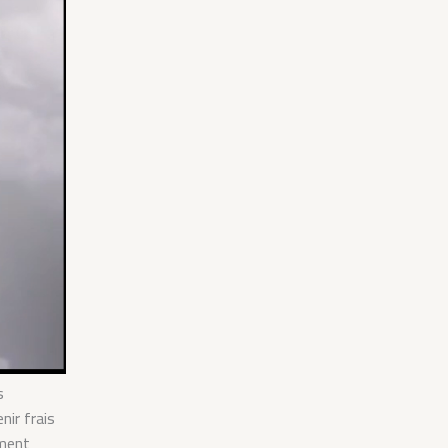
s
nir frais
ement