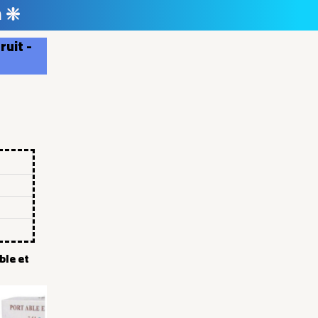
 ❇️
ruit -
ble et