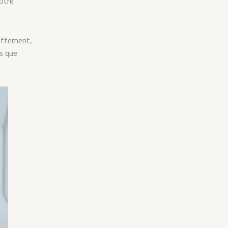
votre
auffement,
es que