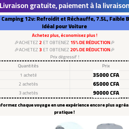
 Livraison gratuite, paiement à la livraison
 Camping 12v: Refroidit et Réchauffe, 7.5L, Faible B
Idéal pour Voiture
Achetez plus, économisez plus !
🎉ACHETEZ
2
ET OBTENEZ
15% DE RÉDUCTION
🎉
🎉ACHETEZ
3
ET OBTENEZ
20% DE RÉDUCTION
🎉
Prix dégressif !
Quantités
Prix
35000 CFA
1 acheté
65000 CFA
2 achetés
90000 CFA
3 achetés
formez chaque voyage en une expérience encore plus agréa
pratique !