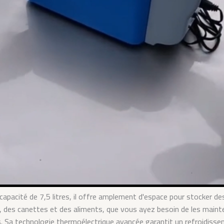
capacité de 7,5 litres, il offre amplement d'espace pour stocker de
s, des canettes et des aliments, que vous ayez besoin de les mainte
. Sa technologie thermoélectrique avancée garantit un refroidiss