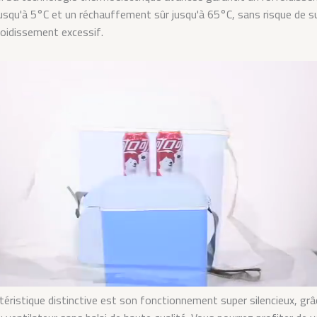
jusqu'à 5°C et un réchauffement sûr jusqu'à 65°C, sans risque de 
roidissement excessif.
téristique distinctive est son fonctionnement super silencieux, grâ