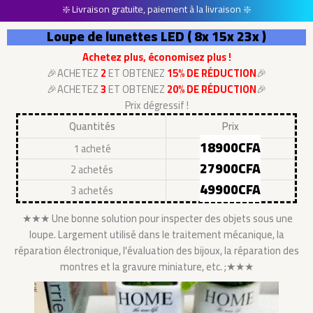
❇️ Livraison gratuite, paiement à la livraison ❇️
Loupe de lunettes LED ( 8x 15x 23x )
Achetez plus, économisez plus !
🎉ACHETEZ
2
ET OBTENEZ
15% DE RÉDUCTION
🎉
🎉ACHETEZ
3
ET OBTENEZ
20% DE RÉDUCTION
🎉
Prix dégressif !
Quantités
Prix
18900CFA
1 acheté
27900CFA
2 achetés
49900CFA
3 achetés
★★★ Une bonne solution pour inspecter des objets sous une
loupe. Largement utilisé dans le traitement mécanique, la
réparation électronique, l'évaluation des bijoux, la réparation des
montres et la gravure miniature, etc. ;★★★