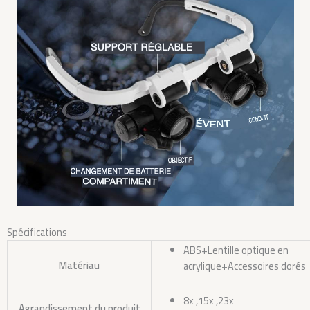
Spécifications
ABS+Lentille optique en
Matériau
acrylique+Accessoires dorés
8x ,15x ,23x
Agrandissement du produit