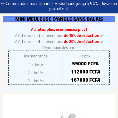
❇️ Commandez maintenant ! Réductions jusqu'à 50% - livraison
gratuite ❇️
MINI MEULEUSE D'ANGLE SANS BALAIS
Achetez plus, économisez plus !
🎉Achetez-en
2
et bénéficiez
de 15% de réduction
🎉
🎉Achetez-en
3
et bénéficiez
de 20% de réduction
🎉
Dépression des prix!
les montants
le prix
59000 FCFA
1 acheté
112000 FCFA
2 achetés
167000 FCFA
3 achetés