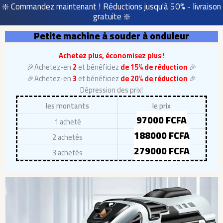
❇️ Commandez maintenant ! Réductions jusqu'à 50% - livraison
gratuite ❇️
Petite machine à souder à onduleur
Achetez plus, économisez plus !
🎉Achetez-en
2
et bénéficiez
de 15% de réduction
🎉
🎉Achetez-en
3
et bénéficiez
de 20% de réduction
🎉
Dépression des prix!
les montants
le prix
97000 FCFA
1 acheté
188000 FCFA
2 achetés
279000 FCFA
3 achetés