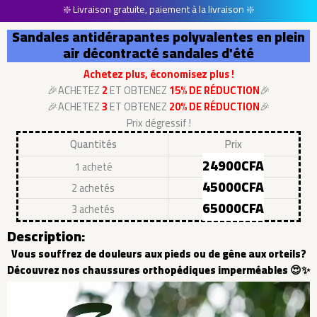
❇️ Livraison gratuite, paiement à la livraison ❇️
Sandales antidérapantes polyvalentes en plein
air décontracté sandales d'été
Achetez plus, économisez plus !
🎉ACHETEZ
2
ET OBTENEZ
15% DE RÉDUCTION
🎉
🎉ACHETEZ
3
ET OBTENEZ
20% DE RÉDUCTION
🎉
Prix dégressif !
Quantités
Prix
24900CFA
1 acheté
45000CFA
2 achetés
65000CFA
3 achetés
Description:
Vous souffrez de douleurs aux pieds ou de gêne aux orteils?
Découvrez nos chaussures orthopédiques imperméables 😍✨