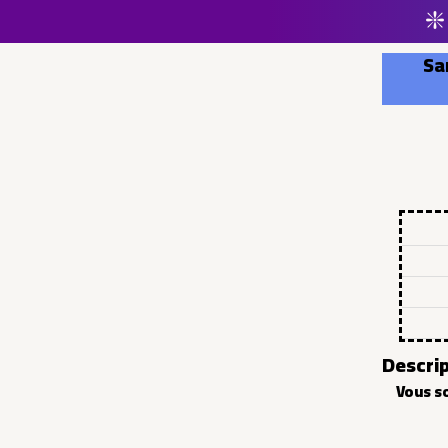
❇️
Sa
Descrip
Vous s