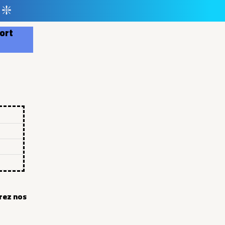
 ❇️
ort
rez nos