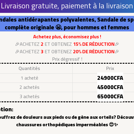
 Livraison gratuite, paiement à la livraison
ndales antidérapantes polyvalentes, Sandale de sp
complète originale 😬, pour hommes et femmes
Achetez plus, économisez plus !
🎉ACHETEZ
2
ET OBTENEZ
15% DE RÉDUCTION
🎉
🎉ACHETEZ
3
ET OBTENEZ
20% DE RÉDUCTION
🎉
Prix dégressif !
Quantités
Prix
24900CFA
1 acheté
45000CFA
2 achetés
65000CFA
3 achetés
tion:
ouffrez de douleurs aux pieds ou de gêne aux orteils? Découv
chaussures orthopédiques imperméables 😍✨