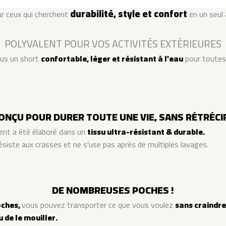
durabilité, style et confort
r ceux qui cherchent
en un seul
POLYVALENT POUR VOS ACTIVITÉS EXTÉRIEURES
ous un short
confortable, léger et résistant à l'eau
pour toutes
ONÇU POUR DURER TOUTE UNE VIE, SANS RÉTRÉCIR
nt a été élaboré dans un
tissu ultra-résistant & durable.
résiste aux crasses et ne s'use pas après de multiples lavages
.
DE NOMBREUSES POCHES !
oches,
vous pouvez transporter ce que vous voulez
sans craindre
 de le mouiller.