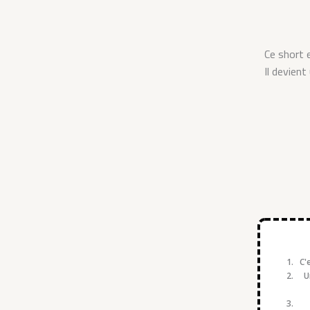
Ce short 
Il devient
C'
U