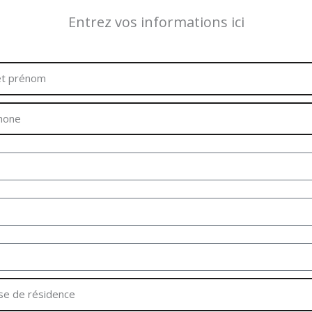
Entrez vos informations ici
m
one
r
és
e