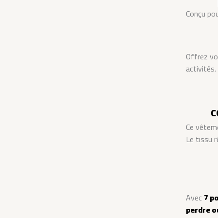
Conçu pou
Offrez v
activités.
C
Ce vêteme
Le tissu 
Avec
7 p
perdre ou