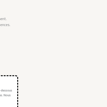
ment.
iences.
i-dessous
us. Nous