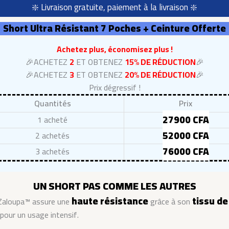
❇️ Livraison gratuite, paiement à la livraison ❇️
Short Ultra Résistant 7 Poches + Ceinture Offerte
Achetez plus, économisez plus !
🎉ACHETEZ
2
ET OBTENEZ
15% DE RÉDUCTION
🎉
🎉ACHETEZ
3
ET OBTENEZ
20% DE RÉDUCTION
🎉
Prix dégressif !
Quantités
Prix
27900 CFA
1 acheté
52000 CFA
2 achetés
76000 CFA
3 achetés
UN SHORT PAS COMME LES AUTRES
haute résistance
tissu de
 Zaloupa™ assure une
grâce à son
pour un usage intensif.