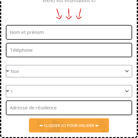
Entrez vos informations ici
Nom
et
prénom
Téléphone
Couleur
Quantités
Adresse
➡ CLIQUER ICI POUR VALIDER ⬅