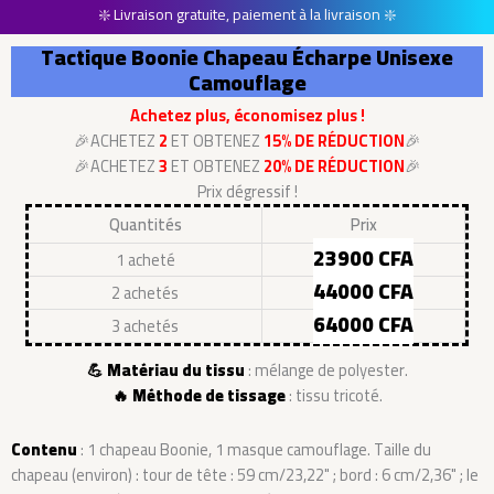
❇️ Livraison gratuite, paiement à la livraison ❇️
Tactique Boonie Chapeau Écharpe Unisexe
Camouflage
Achetez plus, économisez plus !
🎉ACHETEZ
2
ET OBTENEZ
15% DE RÉDUCTION
🎉
🎉ACHETEZ
3
ET OBTENEZ
20% DE RÉDUCTION
🎉
Prix dégressif !
Quantités
Prix
23900 CFA
1 acheté
44000 CFA
2 achetés
64000 CFA
3 achetés
💪 Matériau du tissu
: mélange de polyester.
🔥 Méthode de tissage
: tissu tricoté.
Contenu
: 1 chapeau Boonie, 1 masque camouflage. Taille du
chapeau (environ) : tour de tête : 59 cm/23,22" ; bord : 6 cm/2,36" ; le